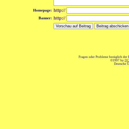
http://
Homepage:
http://
Banner:
Fragen oder Probleme bezüglich der P
©1997 by
DCS
Deutsche Ü